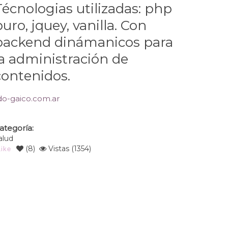
Técnologias utilizadas: php
uro, jquey, vanilla. Con
backend dinámanicos para
la administración de
contenidos.
ido-gaico.com.ar
ategoría:
alud
(
8
)
Vistas (1354)