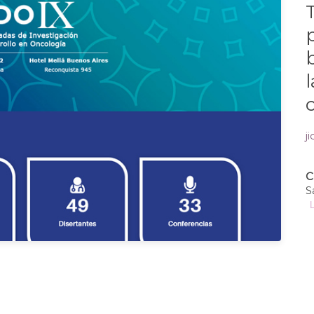
p
j
C
S